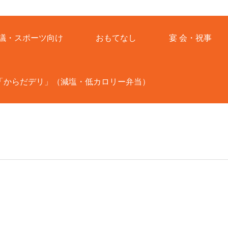
議・スポーツ向け
おもてなし
宴 会・祝事
「からだデリ」（減塩・低カロリー弁当）