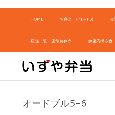
HOME
お弁当 (P1～P3)
会
店舗一覧・店舗お弁当
健康応援夕食
オードブル5-6