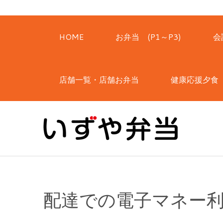
HOME
お弁当 (P1～P3)
会
店舗一覧・店舗お弁当
健康応援夕食
配達での電子マネー