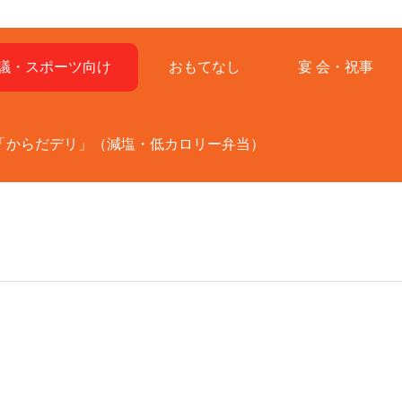
議・スポーツ向け
おもてなし
宴 会・祝事
「からだデリ」（減塩・低カロリー弁当）