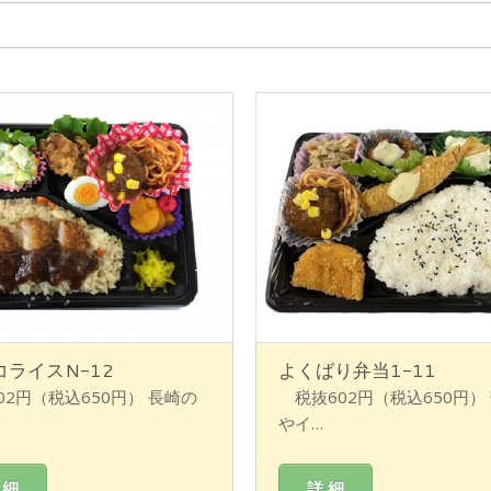
コライスN-12
よくばり弁当1-11
02円（税込650円） 長崎の
税抜602円（税込650円）
やイ…
 細
詳 細