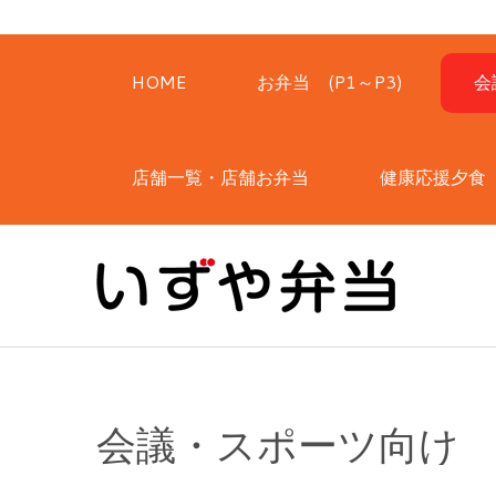
HOME
お弁当 (P1～P3)
会
店舗一覧・店舗お弁当
健康応援夕食
会議・スポーツ向け