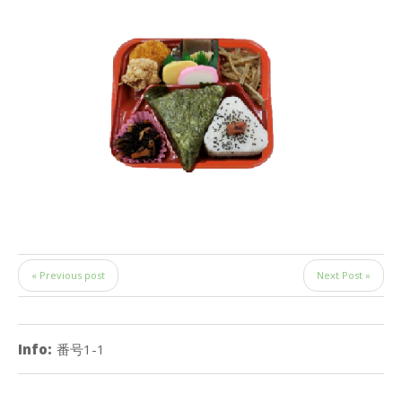
« Previous post
Next Post »
Info:
番号1-1