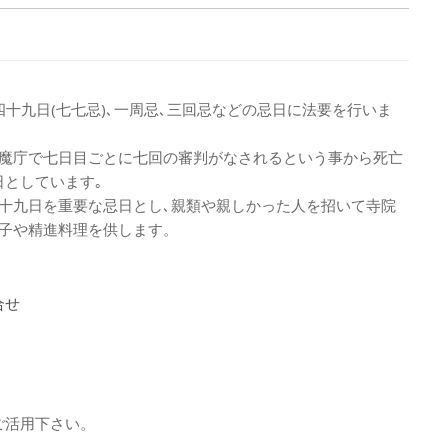
四十九日(七七忌)､一周忌､三回忌などの忌日に法要を行いま
閻魔庁で七日目ごとに七回の審判がなされるという事から死亡
日としています｡
十九日を重要な忌日とし､親類や親しかった人を招いて寺院
菓子や精進料理を供します。
合せ
ご活用下さい。