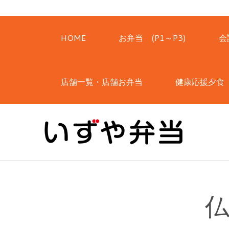
HOME
お弁当 (P1～P3)
会
店舗一覧・店舗お弁当
健康応援夕食