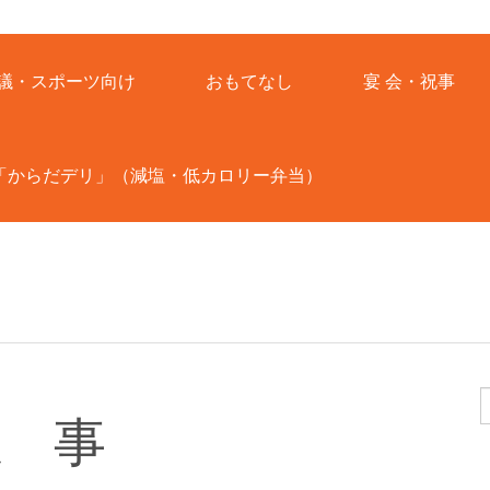
議・スポーツ向け
おもてなし
宴 会・祝事
「からだデリ」（減塩・低カロリー弁当）
仏 事