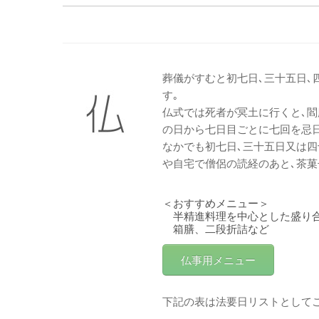
葬儀がすむと初七日､三十五日､
す｡
仏式では死者が冥土に行くと､
の日から七日目ごとに七回を忌
なかでも初七日､三十五日又は四
や自宅で僧侶の読経のあと､茶
＜おすすめメニュー＞
半精進料理を中心とした盛り
箱膳、二段折詰など
仏事用メニュー
下記の表は法要日リストとして