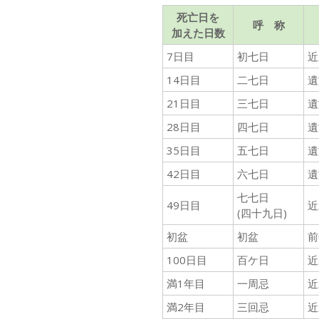
死亡日を
呼 称
加えた日数
7日目
初七日
近
14日目
二七日
遺
21日目
三七日
遺
28日目
四七日
遺
35日目
五七日
遺
42日目
六七日
遺
七七日
49日目
近
(四十九日)
初盆
初盆
前
100日目
百ケ日
近
満1年目
一周忌
近
満2年目
三回忌
近